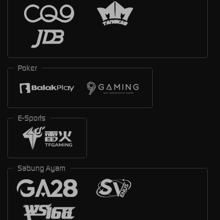
Poker
E-Sports
Sabung Ayam