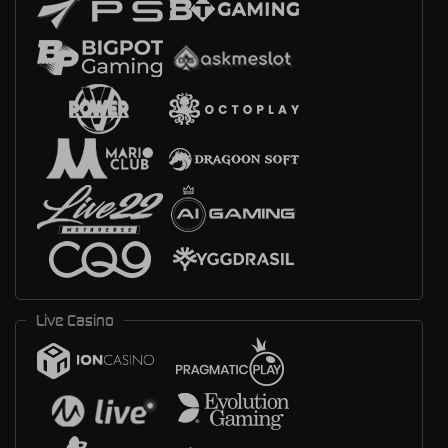
Live Casino