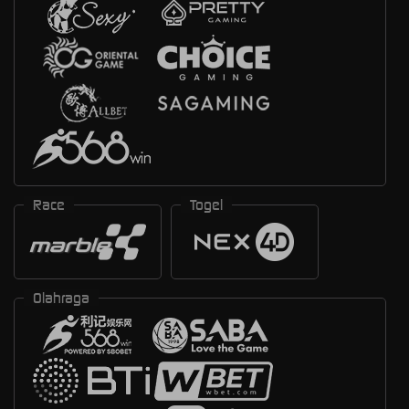
Race
Togel
Olahraga