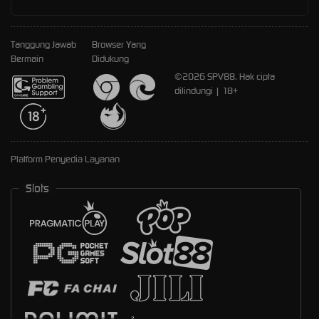
Tanggung Jawab
Browser Yang
Bermain
Didukung
©2026 SPV88. Hak cipta
dilindungi | 18+
Platform Penyedia Layanan
Slots