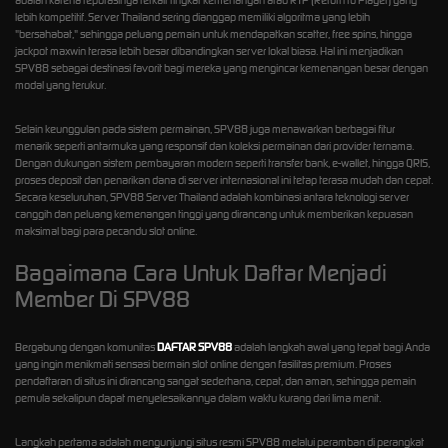
lebih kompetitif. Server Thailand sering dianggap memiliki algoritma yang lebih
"bersahabat," sehingga peluang pemain untuk mendapatkan scatter, free spins, hingga
jackpot maxwin terasa lebih besar dibandingkan server lokal biasa. Hal ini menjadikan
SPV88 sebagai destinasi favorit bagi mereka yang mengincar kemenangan besar dengan
modal yang terukur.
Selain keunggulan pada sistem permainan, SPV88 juga menawarkan berbagai fitur
menarik seperti antarmuka yang responsif dan koleksi permainan dari provider ternama.
Dengan dukungan sistem pembayaran modern seperti transfer bank, e-wallet, hingga QRIS,
proses deposit dan penarikan dana di server internasional ini tetap terasa mudah dan cepat.
Secara keseluruhan, SPV88 Server Thailand adalah kombinasi antara teknologi server
canggih dan peluang kemenangan tinggi yang dirancang untuk memberikan kepuasan
maksimal bagi para pecandu slot online.
Bagaimana Cara Untuk Daftar Menjadi
Member Di SPV88
Bergabung dengan komunitas
DAFTAR SPV88
adalah langkah awal yang tepat bagi Anda
yang ingin menikmati sensasi bermain slot online dengan fasilitas premium. Proses
pendaftaran di situs ini dirancang sangat sederhana, cepat, dan aman, sehingga pemain
pemula sekalipun dapat menyelesaikannya dalam waktu kurang dari lima menit.
Langkah pertama adalah mengunjungi situs resmi SPV88 melalui peramban di perangkat