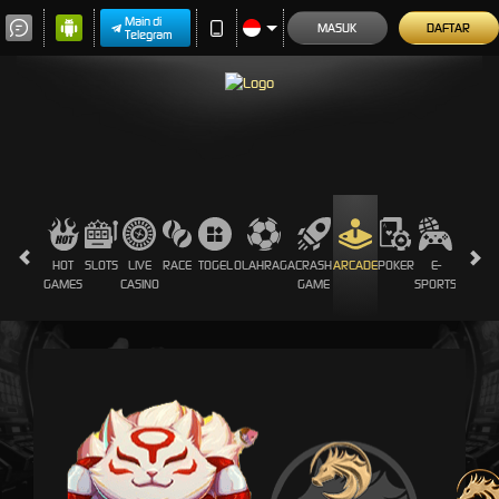
Main di
MASUK
DAFTAR
Telegram
HOT
SLOTS
LIVE
RACE
TOGEL
OLAHRAGA
CRASH
ARCADE
POKER
E-
SABUN
GAMES
CASINO
GAME
SPORTS
AYAM