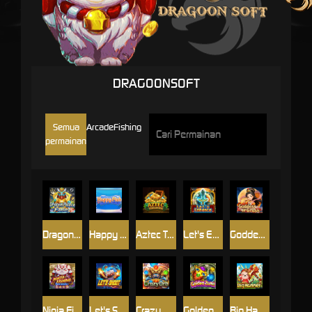
DRAGOONSOFT
Semua
Arcade
Fishing
permainan
Dragon Palace Fishing
Happy Fish
Aztec Treasure
Let's Enhance
Goddess or Crash
Ninja Fishing
Let's Shoot
Crazy Orb
Golden Zuma
Big Hammer