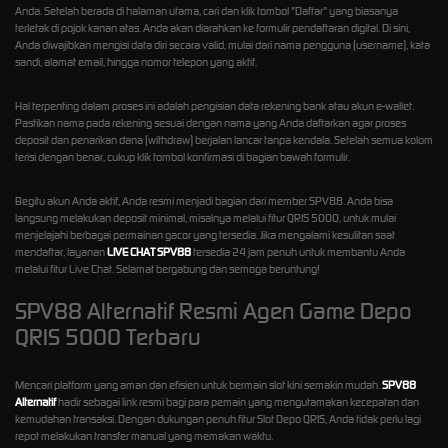
Anda. Setelah berada di halaman utama, cari dan klik tombol "Daftar" yang biasanya
terletak di pojok kanan atas. Anda akan diarahkan ke formulir pendaftaran digital. Di sini,
Anda diwajibkan mengisi data diri secara valid, mulai dari nama pengguna (username), kata
sandi, alamat email, hingga nomor telepon yang aktif.
Hal terpenting dalam proses ini adalah pengisian data rekening bank atau akun e-wallet.
Pastikan nama pada rekening sesuai dengan nama yang Anda daftarkan agar proses
deposit dan penarikan dana (withdraw) berjalan lancar tanpa kendala. Setelah semua kolom
terisi dengan benar, cukup klik tombol konfirmasi di bagian bawah formulir.
Begitu akun Anda aktif, Anda resmi menjadi bagian dari member SPV88. Anda bisa
langsung melakukan deposit minimal, misalnya melalui fitur QRIS 5000, untuk mulai
menjelajahi berbagai permainan gacor yang tersedia. Jika mengalami kesulitan saat
mendaftar, layanan
LIVE CHAT SPV88
tersedia 24 jam penuh untuk membantu Anda
melalui fitur Live Chat. Selamat bergabung dan semoga beruntung!
SPV88 Alternatif Resmi Agen Game Depo
QRIS 5000 Terbaru
Mencari platform yang aman dan efisien untuk bermain slot kini semakin mudah.
SPV88
Alternatif
hadir sebagai link resmi bagi para pemain yang mengutamakan kecepatan dan
kemudahan transaksi. Dengan dukungan penuh fitur Slot Depo QRIS, Anda tidak perlu lagi
repot melakukan transfer manual yang memakan waktu.