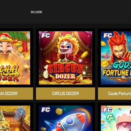
Arcade
HAI DOZER
CIRCUS DOZER
Gods Fortun