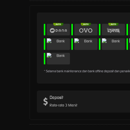
* Selama bank maintenance dan bank offline deposit dan penarik
Deposit
Rata-rata 3 Menit