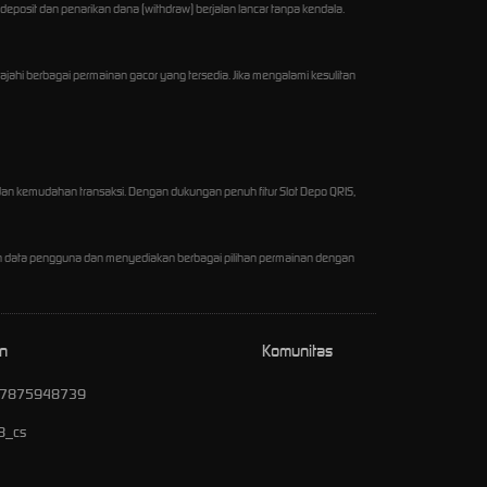
deposit dan penarikan dana (withdraw) berjalan lancar tanpa kendala.
ajahi berbagai permainan gacor yang tersedia. Jika mengalami kesulitan
an kemudahan transaksi. Dengan dukungan penuh fitur Slot Depo QRIS,
an data pengguna dan menyediakan berbagai pilihan permainan dengan
n
Komunitas
7875948739
8_cs