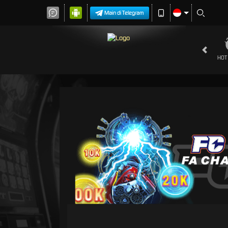
Main di Telegram
HOT