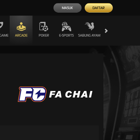
MASUK
DAFTAR
 GAME
ARCADE
POKER
E-SPORTS
SABUNG AYAM
PROMOSI