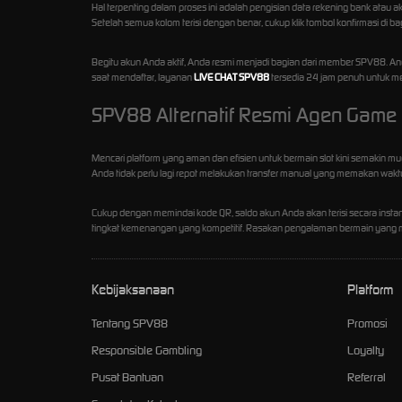
Hal terpenting dalam proses ini adalah pengisian data rekening bank atau 
Setelah semua kolom terisi dengan benar, cukup klik tombol konfirmasi di ba
Begitu akun Anda aktif, Anda resmi menjadi bagian dari member SPV88. Anda
saat mendaftar, layanan
LIVE CHAT SPV88
tersedia 24 jam penuh untuk me
SPV88 Alternatif Resmi Agen Game
Mencari platform yang aman dan efisien untuk bermain slot kini semakin m
Anda tidak perlu lagi repot melakukan transfer manual yang memakan wakt
Cukup dengan memindai kode QR, saldo akun Anda akan terisi secara ins
tingkat kemenangan yang kompetitif. Rasakan pengalaman bermain yang mul
Kebijaksanaan
Platform
Tentang SPV88
Promosi
Responsible Gambling
Loyalty
Pusat Bantuan
Referral