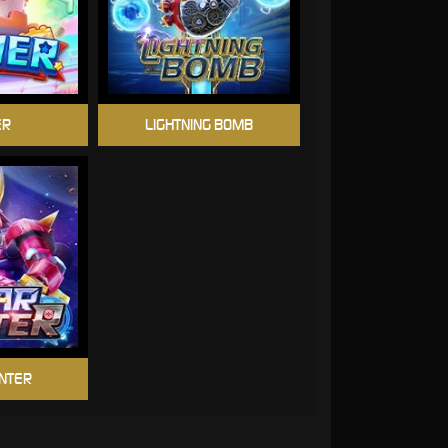
ER
LIGHTNING BOMB
NTER