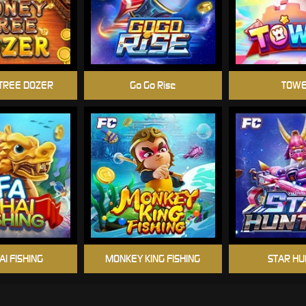
TREE DOZER
Go Go Rise
TOW
AI FISHING
MONKEY KING FISHING
STAR HU