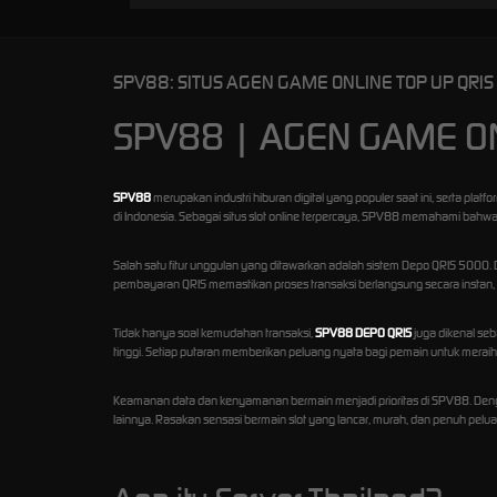
SPV88: SITUS AGEN GAME ONLINE TOP UP QRI
SPV88 | AGEN GAME O
SPV88
merupakan industri hiburan digital yang populer saat ini, serta pl
di Indonesia. Sebagai situs slot online terpercaya, SPV88 memahami bahw
Salah satu fitur unggulan yang ditawarkan adalah sistem Depo QRIS 5000
pembayaran QRIS memastikan proses transaksi berlangsung secara instan, 
Tidak hanya soal kemudahan transaksi,
SPV88 DEPO QRIS
juga dikenal se
tinggi. Setiap putaran memberikan peluang nyata bagi pemain untuk merai
Keamanan data dan kenyamanan bermain menjadi prioritas di SPV88. Deng
lainnya. Rasakan sensasi bermain slot yang lancar, murah, dan penuh pe