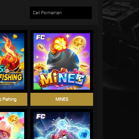
e Fishing
MINES