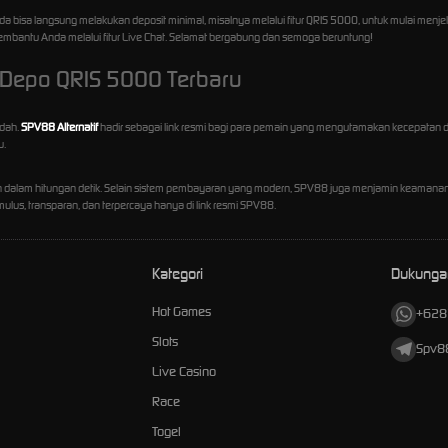
 bisa langsung melakukan deposit minimal, misalnya melalui fitur QRIS 5000, untuk mulai menjel
mbantu Anda melalui fitur Live Chat. Selamat bergabung dan semoga beruntung!
 Depo QRIS 5000 Terbaru
udah.
SPV88 Alternatif
hadir sebagai link resmi bagi para pemain yang mengutamakan kecepatan d
u.
tan dalam hitungan detik. Selain sistem pembayaran yang modern, SPV88 juga menjamin keaman
us, transparan, dan terpercaya hanya di link resmi SPV88.
Kategori
Dukunga
Hot Games
+628
Slots
Spv8
Live Casino
Race
Togel