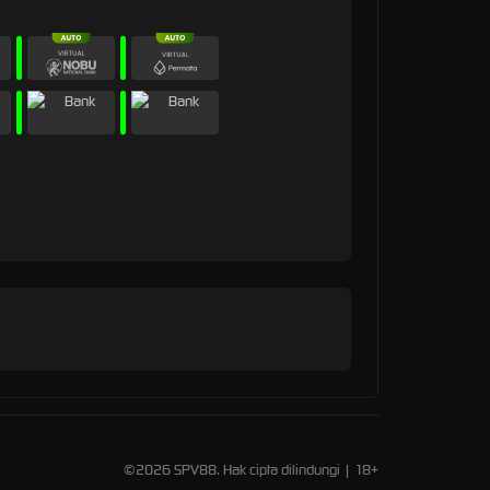
©2026 SPV88. Hak cipta dilindungi | 18+