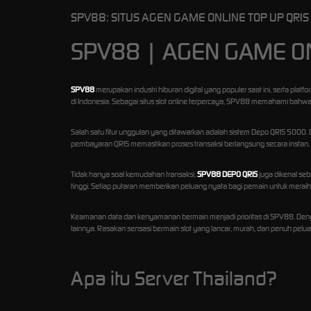
SPV88: SITUS AGEN GAME ONLINE TOP UP QRI
SPV88 | AGEN GAME O
SPV88
merupakan industri hiburan digital yang populer saat ini, serta pl
di Indonesia. Sebagai situs slot online terpercaya, SPV88 memahami bahw
Salah satu fitur unggulan yang ditawarkan adalah sistem Depo QRIS 5000
pembayaran QRIS memastikan proses transaksi berlangsung secara instan, 
Tidak hanya soal kemudahan transaksi,
SPV88 DEPO QRIS
juga dikenal se
tinggi. Setiap putaran memberikan peluang nyata bagi pemain untuk merai
Keamanan data dan kenyamanan bermain menjadi prioritas di SPV88. Deng
lainnya. Rasakan sensasi bermain slot yang lancar, murah, dan penuh pe
Apa itu Server Thailand?