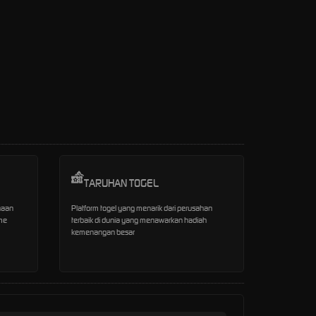
TARUHAN TOGEL
haan
Platform togel yang menarik dari perusahan
ame
terbaik di dunia yang menawarkan hadiah
kemenangan besar