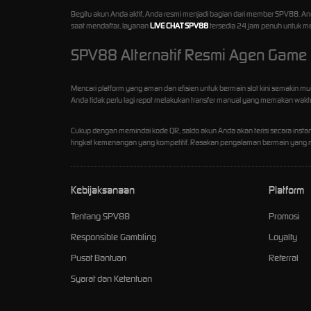
Begitu akun Anda aktif, Anda resmi menjadi bagian dari member SPV88. Anda
saat mendaftar, layanan
LIVE CHAT SPV88
tersedia 24 jam penuh untuk me
SPV88 Alternatif Resmi Agen Game
Mencari platform yang aman dan efisien untuk bermain slot kini semakin m
Anda tidak perlu lagi repot melakukan transfer manual yang memakan wakt
Cukup dengan memindai kode QR, saldo akun Anda akan terisi secara ins
tingkat kemenangan yang kompetitif. Rasakan pengalaman bermain yang mul
Kebijaksanaan
Platform
Tentang SPV88
Promosi
Responsible Gambling
Loyalty
Pusat Bantuan
Referral
Syarat dan Ketentuan