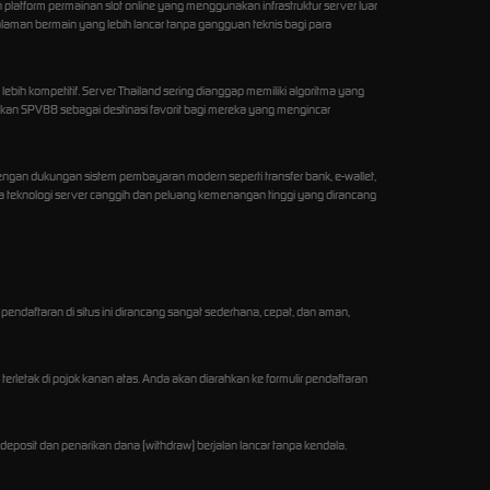
 platform permainan slot online yang menggunakan infrastruktur server luar
galaman bermain yang lebih lancar tanpa gangguan teknis bagi para
bih kompetitif. Server Thailand sering dianggap memiliki algoritma yang
adikan SPV88 sebagai destinasi favorit bagi mereka yang mengincar
engan dukungan sistem pembayaran modern seperti transfer bank, e-wallet,
ara teknologi server canggih dan peluang kemenangan tinggi yang dirancang
pendaftaran di situs ini dirancang sangat sederhana, cepat, dan aman,
erletak di pojok kanan atas. Anda akan diarahkan ke formulir pendaftaran
deposit dan penarikan dana (withdraw) berjalan lancar tanpa kendala.