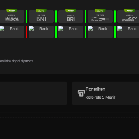
an tidak dapat diproses
Penarikan
Rata-rata 5 Menit