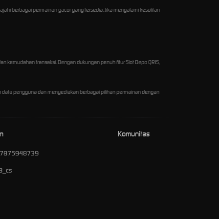
ajahi berbagai permainan gacor yang tersedia. Jika mengalami kesulitan
an kemudahan transaksi. Dengan dukungan penuh fitur Slot Depo QRIS,
an data pengguna dan menyediakan berbagai pilihan permainan dengan
n
Komunitas
7875948739
8_cs